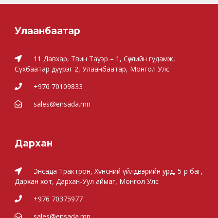
Улаанбаатар
11 Давхар, Твин Тауэр – 1, Сөүлийн гудамж,
Сүхбаатар дүүрэг 2, Улаанбаатар, Монгол Улс
+976 70109833
sales@ensada.mn
Дархан
Энсада Трактрон, Хүнсний үйлдвэрийн урд, 5-р баг,
Дархан хот, Дархан-Уул аймаг, Монгол Улс
+976 70375977
sales@ensada.mn