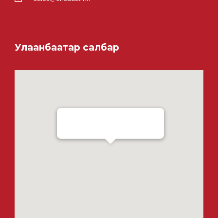
Улаанбаатар салбар
Ensada Tractron LLC - Ulaanbaatar