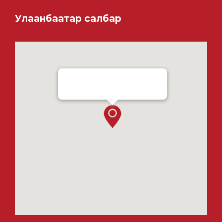
Улаанбаатар салбар
Ensada Tractron LLC - Ulaanbaatar