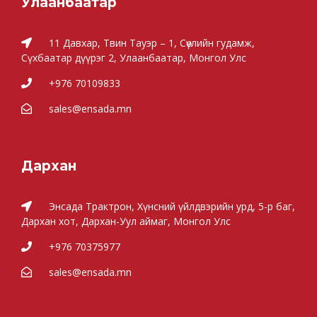
Улаанбаатар
11 Давхар, Твин Тауэр – 1, Сөүлийн гудамж,
Сүхбаатар дүүрэг 2, Улаанбаатар, Монгол Улс
+976 70109833
sales@ensada.mn
Дархан
Энсада Трактрон, Хүнсний үйлдвэрийн урд, 5-р баг,
Дархан хот, Дархан-Уул аймаг, Монгол Улс
+976 70375977
sales@ensada.mn