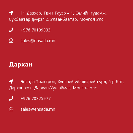
11 Давхар, Твин Тауэр – 1, Сөүлийн гудамж,
Сүхбаатар дүүрэг 2, Улаанбаатар, Монгол Улс
+976 70109833
sales@ensada.mn
Дархан
Энсада Трактрон, Хүнсний үйлдвэрийн урд, 5-р баг,
Дархан хот, Дархан-Уул аймаг, Монгол Улс
+976 70375977
sales@ensada.mn