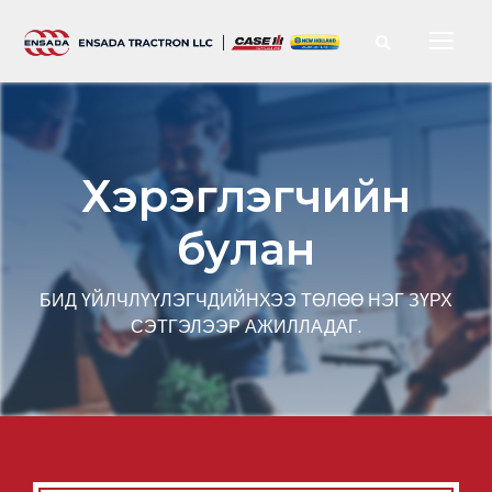
Хэрэглэгчийн
булан
БИД ҮЙЛЧЛҮҮЛЭГЧДИЙНХЭЭ ТӨЛӨӨ НЭГ ЗҮРХ
СЭТГЭЛЭЭР АЖИЛЛАДАГ.