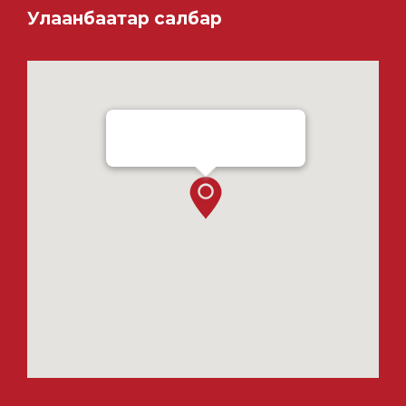
Улаанбаатар салбар
Ensada Tractron LLC - Ulaanbaatar