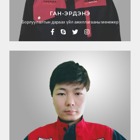
ГАН-ЭРДЭНЭ
Борлуулалтын дараах үйл ажиллагааны менежер