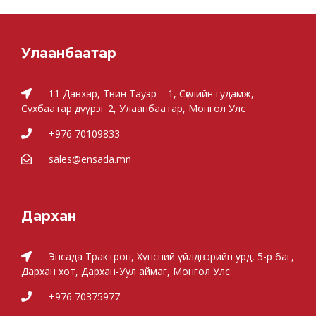
Улаанбаатар
11 Давхар, Твин Тауэр – 1, Сөүлийн гудамж,
Сүхбаатар дүүрэг 2, Улаанбаатар, Монгол Улс
+976 70109833
sales@ensada.mn
Дархан
Энсада Трактрон, Хүнсний үйлдвэрийн урд, 5-р баг,
Дархан хот, Дархан-Уул аймаг, Монгол Улс
+976 70375977