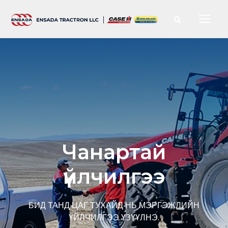
Чанартай
үйлчилгээ
БИД ТАНД ЦАГ ТУХАЙД НЬ МЭРГЭЖЛИЙН
ҮЙЛЧИЛГЭЭ ҮЗҮҮЛНЭ.