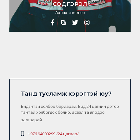
СОДГЭРЭЛ
Ахлах инженер
Танд тусламж хэрэгтэй юу?
Бидэнтэй холбоо бариарай. Бид 24 цагийн дотор
тантай холбогдох болно. Эсвэл та яг одоо
залгаарай
+976 94000299 /24 цагаар/