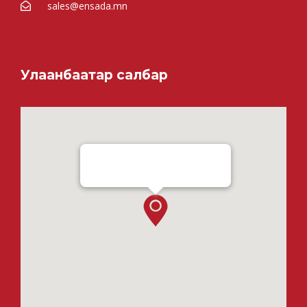
sales@ensada.mn
Улаанбаатар салбар
Ensada Tractron LLC - Ulaanbaatar