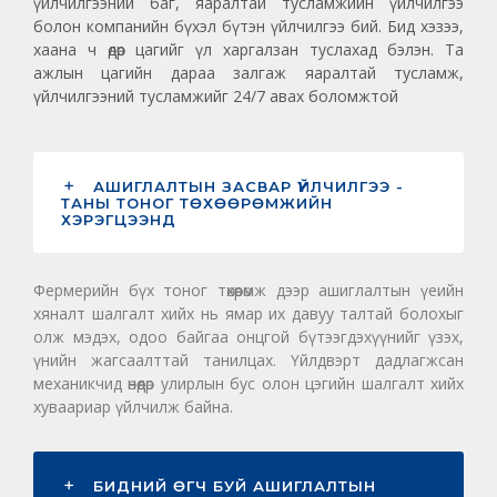
үйлчилгээний баг, яаралтай тусламжийн үйлчилгээ
болон компанийн бүхэл бүтэн үйлчилгээ бий. Бид хэзээ,
хаана ч өдөр цагийг үл харгалзан туслахад бэлэн. Та
ажлын цагийн дараа залгаж яаралтай тусламж,
үйлчилгээний тусламжийг 24/7 авах боломжтой
АШИГЛАЛТЫН ЗАСВАР ҮЙЛЧИЛГЭЭ -
ТАНЫ ТОНОГ ТӨХӨӨРӨМЖИЙН
ХЭРЭГЦЭЭНД
Фермерийн бүх тоног төхөөрөмж дээр ашиглалтын үеийн
хяналт шалгалт хийх нь ямар их давуу талтай болохыг
олж мэдэх, одоо байгаа онцгой бүтээгдэхүүнийг үзэх,
үнийн жагсаалттай танилцах. Үйлдвэрт дадлагжсан
механикчид өнөөдөр улирлын бус олон цэгийн шалгалт хийх
хуваариар үйлчилж байна.
БИДНИЙ ӨГЧ БУЙ АШИГЛАЛТЫН