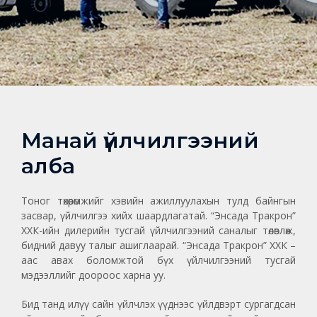
Манай үйлчилгээний
алба
Тоног төхөөрөмжийг хэвийн ажиллуулахын тулд байнгын
засвар, үйлчилгээ хийх шаардлагатай. “Энсада Тракрон”
ХХК-ийн дилерийн тусгай үйлчилгээний саналыг төлөвлөж,
бидний давуу талыг ашиглаарай. “Энсада Тракрон” ХХК –
аас авах боломжтой бүх үйлчилгээний тусгай
мэдээллийг доороос харна уу.
Бид танд илүү сайн үйлчлэх үүднээс үйлдвэрт сургагдсан