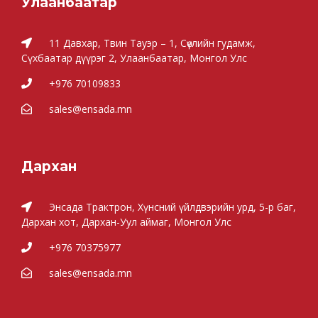
Улаанбаатар
11 Давхар, Твин Тауэр – 1, Сөүлийн гудамж,
Сүхбаатар дүүрэг 2, Улаанбаатар, Монгол Улс
+976 70109833
sales@ensada.mn
Дархан
Энсада Трактрон, Хүнсний үйлдвэрийн урд, 5-р баг,
Дархан хот, Дархан-Уул аймаг, Монгол Улс
+976 70375977
sales@ensada.mn