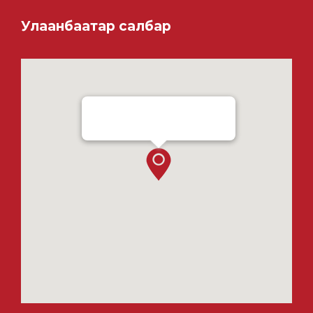
Улаанбаатар салбар
Ensada Tractron LLC - Ulaanbaatar