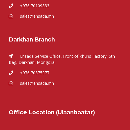
+976 70109833
sales@ensada.mn
Darkhan Branch
Ensada Service Office, Front of Khuns Factory, 5th
Bag, Darkhan, Mongolia
+976 70375977
sales@ensada.mn
Office Location (Ulaanbaatar)